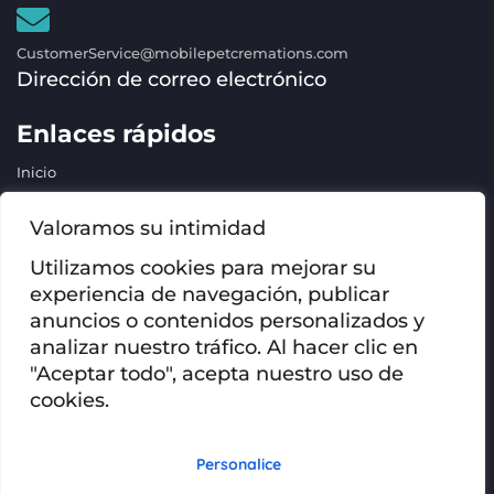
CustomerService@mobilepetcremations.com
Dirección de correo electrónico
Enlaces rápidos
Inicio
Servicios
Valoramos su intimidad
Cremaciones
Utilizamos cookies para mejorar su
Urnas y relicarios
experiencia de navegación, publicar
PREGUNTAS FRECUENTES
anuncios o contenidos personalizados y
Póngase en contacto con
analizar nuestro tráfico. Al hacer clic en
Blog
"Aceptar todo", acepta nuestro uso de
cookies.
Derechos de autor @2023 Mobile Pet Cremations
Todos los derechos reservados
Política de privacidad
Personalice
Condiciones generales
Web: Medios periféricos