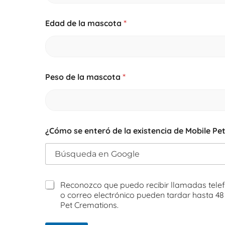
Edad de la mascota
*
Peso de la mascota
*
¿
¿Cómo se enteró de la existencia de Mobile Pe
T
i
p
o
e
n
Reconozco que puedo recibir llamadas telefó
t
o correo electrónico pueden tardar hasta 4
e
Pet Cremations.
r
ó