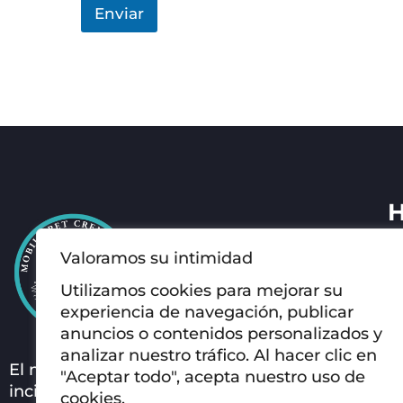
M
Enviar
o
b
i
l
e
H
Toda l
Valoramos su intimidad
a 09:0
Utilizamos cookies para mejorar su
Abierto
experiencia de navegación, publicar
indique
anuncios o contenidos personalizados y
analizar nuestro tráfico. Al hacer clic en
El mejor servicio de
"Aceptar todo", acepta nuestro uso de
Número
incineraciones móviles para su
cookies.