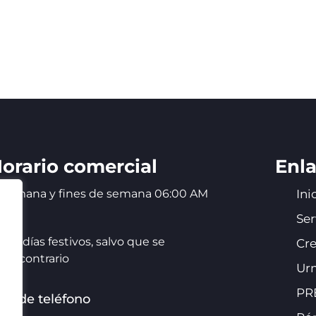
orario comercial
Enla
a semana y fines de semana 06:00 AM
Ini
0 PM
Ser
 los días festivos, salvo que se
Cr
 lo contrario
Urn
PR
s de teléfono