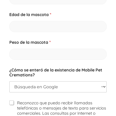
Edad de la mascota
*
Peso de la mascota
*
E
¿Cómo se enteró de la existencia de Mobile Pet
d
Cremations?
a
d
e
x
i
s
Reconozco que puedo recibir llamadas
t
telefónicas o mensajes de texto para servicios
e
comerciales. Las consultas por Internet o
n