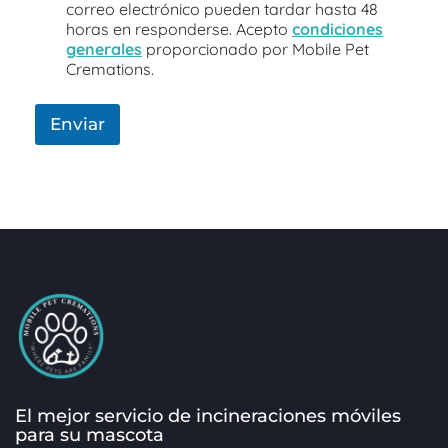
correo electrónico pueden tardar hasta 48
c
horas en responderse. Acepto
condiciones
i
generales
proporcionado por Mobile Pet
a
Cremations.
N
o
m
Enviar
b
r
e
El mejor servicio de incineraciones móviles
para su mascota