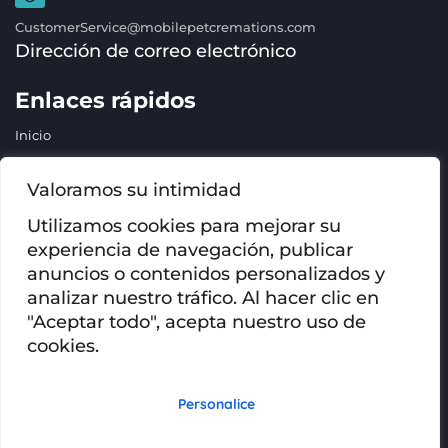
CustomerService@mobilepetcremations.com
Dirección de correo electrónico
Enlaces rápidos
Inicio
Servicios
Valoramos su intimidad
Cremaciones
Urnas y relicarios
Utilizamos cookies para mejorar su
experiencia de navegación, publicar
PREGUNTAS FRECUENTES
anuncios o contenidos personalizados y
Póngase en contacto con
analizar nuestro tráfico. Al hacer clic en
Blog
"Aceptar todo", acepta nuestro uso de
cookies.
Derechos de autor @2023 Mobile Pet Cremations
Todos los derechos reservados
Política de privacidad
Personalice
Condiciones generales
Web: Medios periféricos